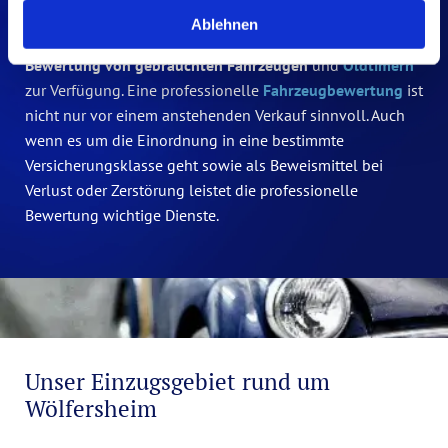
H.-G. Wille stellt Ihnen sein Fachwissen als Kfz-
Ablehnen
Sachverständiger für Wölfersheim gerne bei der
Bewertung von gebrauchten Fahrzeugen
und
Oldtimern
zur Verfügung. Eine professionelle
Fahrzeugbewertung
ist
nicht nur vor
einem anstehenden Verkauf
sinnvoll. Auch
wenn es um die Einordnung in eine bestimmte
Versicherungsklasse
geht sowie als Beweismittel bei
Verlust oder Zerstörung leistet die professionelle
Bewertung
wichtige Dienste.
Unser Einzugsgebiet rund um
Wölfersheim