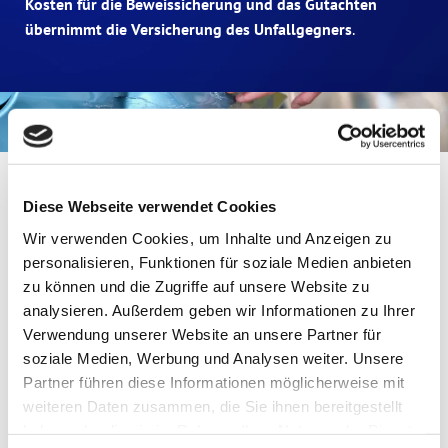
Kosten für die Beweissicherung und das Gutachten
übernimmt
die Versicherung des Unfallgegners
.
Kostengutachten -
Diese Webseite verwendet Cookies
Kostenminimierung bei Wildunfällen
Wir verwenden Cookies, um Inhalte und Anzeigen zu
und Glasbruch
personalisieren, Funktionen für soziale Medien anbieten
zu können und die Zugriffe auf unsere Website zu
Als Kfz-Sachverständiger für Wölfersheim ist H.-G. Wille
analysieren. Außerdem geben wir Informationen zu Ihrer
auch dann für Sie da, wenn Sie selbst an einem
Verwendung unserer Website an unsere Partner für
Unfallereignis schuld sind. Man spricht in diesem Fall von
soziale Medien, Werbung und Analysen weiter. Unsere
einem Kaskoschaden. Dies trifft unter anderem auf
Partner führen diese Informationen möglicherweise mit
folgende Fälle zu:
weiteren Daten zusammen, die Sie ihnen bereitgestellt
haben oder die sie im Rahmen Ihrer Nutzung der Dienste