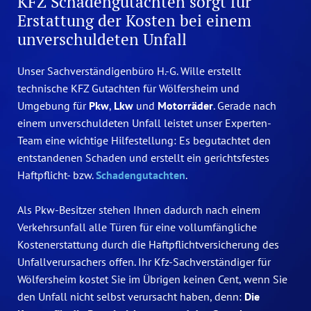
KFZ Schadengutachten sorgt für
Erstattung der Kosten bei einem
unverschuldeten Unfall
Unser Sachverständigenbüro H.-G. Wille erstellt
technische KFZ Gutachten für Wölfersheim und
Umgebung für
Pkw
,
Lkw
und
Motorräder
. Gerade nach
einem unverschuldeten Unfall leistet unser
Experten-
Team eine wichtige Hilfestellung: Es begutachtet den
entstandenen Schaden und erstellt
ein gerichtsfestes
Haftpflicht- bzw.
Schadengutachten
.
Als Pkw-Besitzer stehen Ihnen dadurch nach einem
Verkehrsunfall alle Türen für eine vollumfängliche
Kostenerstattung durch die Haftpflichtversicherung des
Unfallverursachers offen.
Ihr Kfz-Sachverständiger für
Wölfersheim kostet Sie im Übrigen keinen Cent, wenn Sie
den Unfall
nicht selbst verursacht haben, denn:
Die