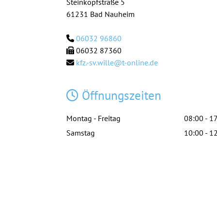
Steinkopfstraße 5
61231 Bad Nauheim
06032 96860

06032 87360

kfz.-sv.wille@t-online.de

Öffnungszeiten

Montag - Freitag
08:00 - 1
Samstag
10:00 - 1