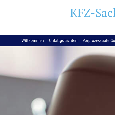
KFZ-Sac
Willkommen
Unfallgutachten
Vorprozessuale G